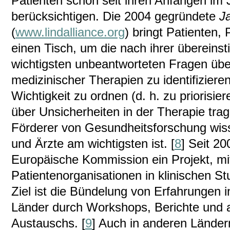
Patienten schon seit ihren Anfängen im 
berücksichtigen. Die 2004 gegründete
J
(
www.lindalliance.org
) bringt Patienten,
einen Tisch, um die nach ihrer überei
wichtigsten unbeantworteten Fragen über
medizinischer Therapien zu identifiziere
Wichtigkeit zu ordnen (d. h. zu priorisie
über Unsicherheiten in der Therapie trag
Förderer von Gesundheitsforschung wiss
und Ärzte am wichtigsten ist. [
8
] Seit 20
Europäische Kommission ein Projekt, mi
Patientenorganisationen in klinischen St
Ziel ist die Bündelung von Erfahrungen 
Länder durch Workshops, Berichte und
Austauschs. [
9
] Auch in anderen Ländern 