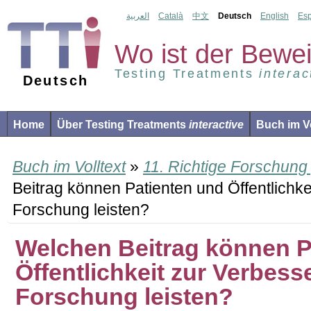
العربية
Català
中文
Deutsch
English
Es
Wo ist der Bewe
Testing Treatments
interac
Deutsch
Home
Über Testing Treatments
interactive
Buch im Vo
Buch im Volltext
»
11. Richtige Forschung 
Beitrag können Patienten und Öffentlichk
Forschung leisten?
Welchen Beitrag können P
Öffentlichkeit zur Verbess
Forschung leisten?