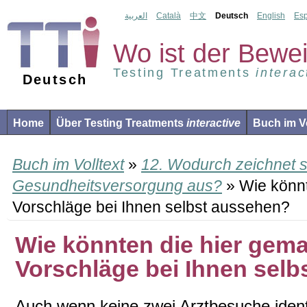
العربية
Català
中文
Deutsch
English
Es
Wo ist der Bewe
Testing Treatments
interac
Deutsch
Home
Über Testing Treatments
interactive
Buch im Vo
Buch im Volltext
»
12. Wodurch zeichnet s
Gesundheitsversorgung aus?
» Wie könnt
Vorschläge bei Ihnen selbst aussehen?
Wie könnten die hier gem
Vorschläge bei Ihnen sel
Auch wenn keine zwei Arztbesuche ident